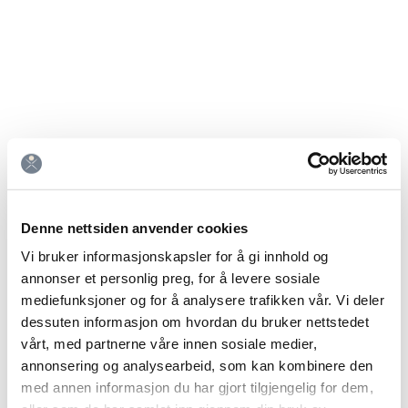
Av Martin Herneblad-Due,
kiropraktor og mastergrad i
hodepine.
Hvordan stille riktig
diagnose – anamnese,
sjekkliste og bruk av
hodepinekriteriene ICHD-3.
Av Martin Herneblad-Due,
ANSVARSFRASKRIVELSE
kiropraktor og mastergrad i
Denne nettsiden anvender cookies
Intet innhold på dette nettstedet, bør noensinne
hodepine.
Vi bruker informasjonskapsler for å gi innhold og
brukes som erstatning for direkte medisinsk råd fra
annonser et personlig preg, for å levere sosiale
legen din eller annet kvalifisert helsepersonell.
Hva er hodepine?
mediefunksjoner og for å analysere trafikken vår. Vi deler
Smertemekanismer
dessuten informasjon om hvordan du bruker nettstedet
(trigeminus, nakke m.m.). Av
vårt, med partnerne våre innen sosiale medier,
BEHANDLING
Martin Herneblad-Due,
annonsering og analysearbeid, som kan kombinere den
Hvilken behandling kan du få?
kiropraktor og mastergrad i
med annen informasjon du har gjort tilgjengelig for dem,
Fysisk konsultasjon på klinikk