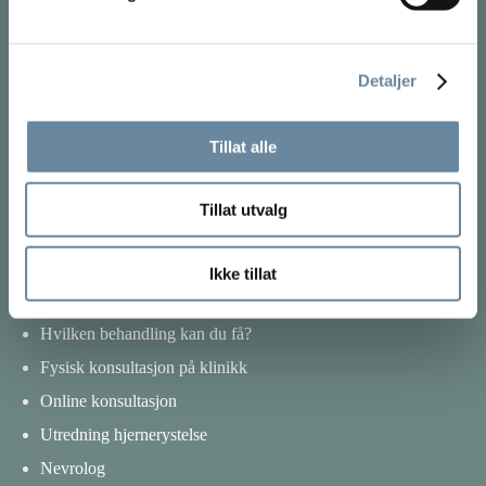
Detaljer
ANSVARSFRASKRIVELSE
Tillat alle
Intet innhold på dette nettstedet, bør noensinne brukes som
erstatning for direkte medisinsk råd fra legen din eller annet
Tillat utvalg
kvalifisert helsepersonell.
Ikke tillat
BEHANDLING
Hvilken behandling kan du få?
Fysisk konsultasjon på klinikk
Online konsultasjon
Utredning hjernerystelse
Nevrolog