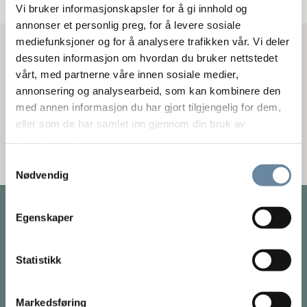
Vi bruker informasjonskapsler for å gi innhold og
annonser et personlig preg, for å levere sosiale
mediefunksjoner og for å analysere trafikken vår. Vi deler
Meld deg på nyhetsbrev
dessuten informasjon om hvordan du bruker nettstedet
vårt, med partnerne våre innen sosiale medier,
Hold deg oppdatert på de nyeste rådene og behandlingene for
annonsering og analysearbeid, som kan kombinere den
hodepine.
med annen informasjon du har gjort tilgjengelig for dem,
eller som de har samlet inn gjennom din bruk av
tjenestene deres.
Samtykkevalg
Nødvendig
Egenskaper
Statistikk
Markedsføring