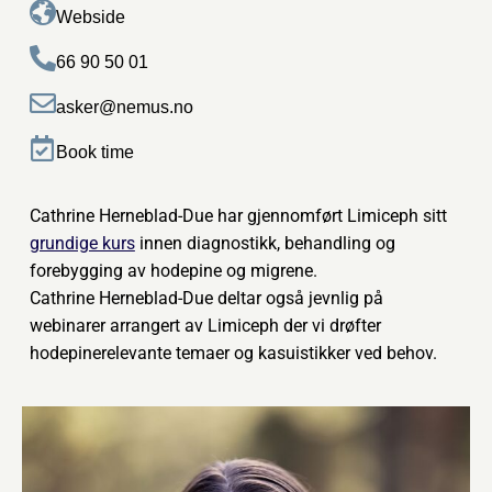
Webside
66 90 50 01
asker@nemus.no
Book time
Cathrine Herneblad-Due har gjennomført Limiceph sitt
grundige kurs
innen diagnostikk, behandling og
forebygging av hodepine og migrene.
Cathrine Herneblad-Due deltar også jevnlig på
webinarer arrangert av Limiceph der vi drøfter
hodepinerelevante temaer og kasuistikker ved behov.