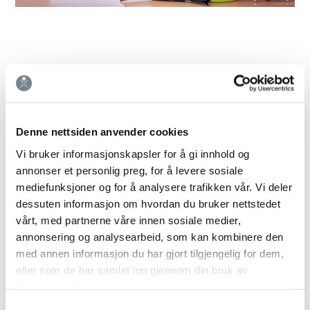
Denne nettsiden anvender cookies
Vi bruker informasjonskapsler for å gi innhold og
annonser et personlig preg, for å levere sosiale
mediefunksjoner og for å analysere trafikken vår. Vi deler
dessuten informasjon om hvordan du bruker nettstedet
vårt, med partnerne våre innen sosiale medier,
annonsering og analysearbeid, som kan kombinere den
Synsproblemer og hodepine: Sammenhenger og
med annen informasjon du har gjort tilgjengelig for dem,
riktig oppfølging.
eller som de har samlet inn gjennom din bruk av
Sliter du med å få kontroll over hodepinen din? Kanskje synet
tjenestene deres.
ditt bidrar til spenninger og lavere terskel for migrene
Samtykkevalg