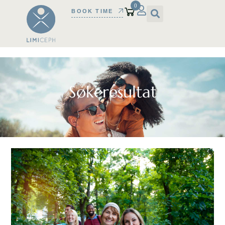
0
BOOK TIME
Søkeresultat