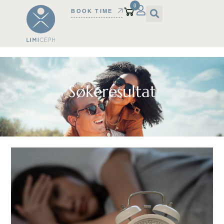
0
BOOK TIME
Søkeresultat