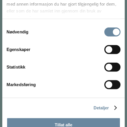
med annen informasjon du har gjort tilgjengelig for dem,
eller som de har samlet inn gjennom din bruk av
tjenestene deres.
Samtykkevalg
Nødvendig
Egenskaper
Statistikk
ANSVARSFRASKRIVELSE
Markedsføring
Intet innhold på dette nettstedet, bør noensinne brukes som
erstatning for direkte medisinsk råd fra legen din eller annet
kvalifisert helsepersonell.
Detaljer
BEHANDLING
Tillat alle