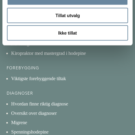
Hvilken behandling kan du få?
Tillat utvalg
Fysisk konsultasjon på klinikk
Online konsultasjon
Ikke tillat
Utredning hjernerystelse
Nevrolog
Kiropraktor med mastergrad i hodepine
FOREBYGGING
Viktigste forebyggende tiltak
DIAGNOSER
Hvordan finne riktig diagnose
Oversikt over diagnoser
Migrene
Spenningshodepine