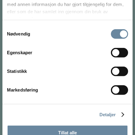
med annen informasjon du har gjort tilgjengelig for dem,
eller som de har samlet inn gjennom din bruk av
tjenestene deres.
Samtykkevalg
Nødvendig
Egenskaper
Statistikk
ANSVARSFRASKRIVELSE
Markedsføring
Intet innhold på dette nettstedet, bør noensinne brukes som
erstatning for direkte medisinsk råd fra legen din eller annet
kvalifisert helsepersonell.
Detaljer
BEHANDLING
Tillat alle