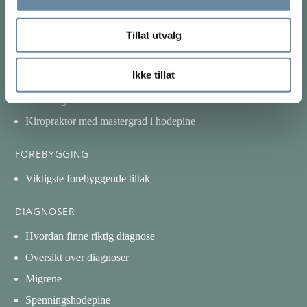
Hvilken behandling kan du få?
Tillat utvalg
Fysisk konsultasjon på klinikk
Online konsultasjon
Ikke tillat
Utredning hjernerystelse
Nevrolog
Kiropraktor med mastergrad i hodepine
FOREBYGGING
Viktigste forebyggende tiltak
DIAGNOSER
Hvordan finne riktig diagnose
Oversikt over diagnoser
Migrene
Spenningshodepine