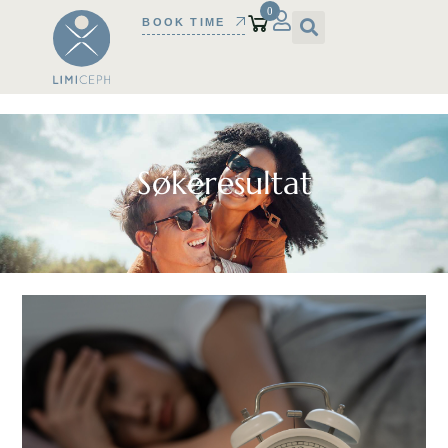
0
BOOK TIME
Søkeresultat