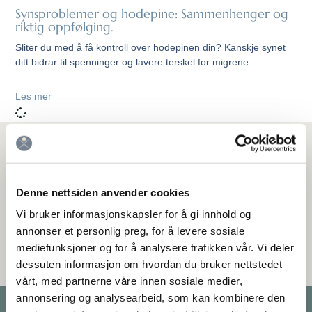
Synsproblemer og hodepine: Sammenhenger og
riktig oppfølging.
Sliter du med å få kontroll over hodepinen din? Kanskje synet
ditt bidrar til spenninger og lavere terskel for migrene
Les mer
Meld deg på nyhetsbrev
Hold deg oppdatert på de nyeste rådene og behandlingene for
Denne nettsiden anvender cookies
hodepine.
Vi bruker informasjonskapsler for å gi innhold og
annonser et personlig preg, for å levere sosiale
mediefunksjoner og for å analysere trafikken vår. Vi deler
dessuten informasjon om hvordan du bruker nettstedet
vårt, med partnerne våre innen sosiale medier,
annonsering og analysearbeid, som kan kombinere den