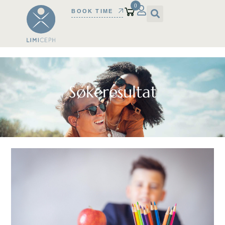
0
BOOK TIME
Søkeresultat