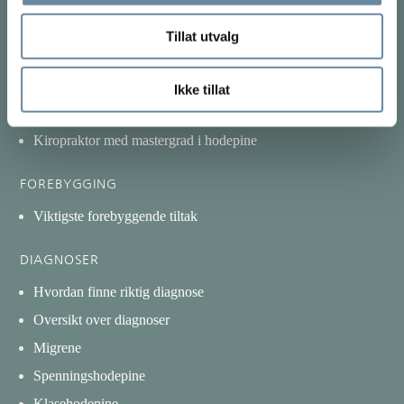
Hvilken behandling kan du få?
Fysisk konsultasjon på klinikk
Tillat utvalg
Online konsultasjon
Utredning hjernerystelse
Ikke tillat
Nevrolog
Kiropraktor med mastergrad i hodepine
FOREBYGGING
Viktigste forebyggende tiltak
DIAGNOSER
Hvordan finne riktig diagnose
Oversikt over diagnoser
Migrene
Spenningshodepine
Klasehodepine