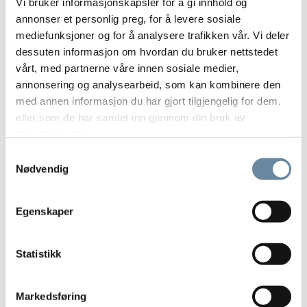
Vi bruker informasjonskapsler for å gi innhold og
annonser et personlig preg, for å levere sosiale
mediefunksjoner og for å analysere trafikken vår. Vi deler
dessuten informasjon om hvordan du bruker nettstedet
vårt, med partnerne våre innen sosiale medier,
annonsering og analysearbeid, som kan kombinere den
med annen informasjon du har gjort tilgjengelig for dem,
eller som de har samlet inn gjennom din bruk av
tjenestene deres.
Samtykkevalg
Nødvendig
Martin Herneblad-Due
Egenskaper
NEMUS Asker Sentrum er den første klinikken som tilbyr fysiske
konsultasjoner i Limiceph. Der jobber også grunnleggeren av
Statistikk
Limiceph, Martin
Les mer
Markedsføring