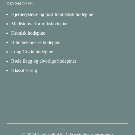
DIAGNOSER
Hjernerystelse og post-traumatisk hodepine
Medisinoverforbrukshodepine
Kronisk hodepine
Bihulbetennelse hodepine
Long Covid hodepine
Røde flagg og alvorlige hodepiner
Klassifisering
© 2024 Limiceph AS. Alle rettigheter reservert •