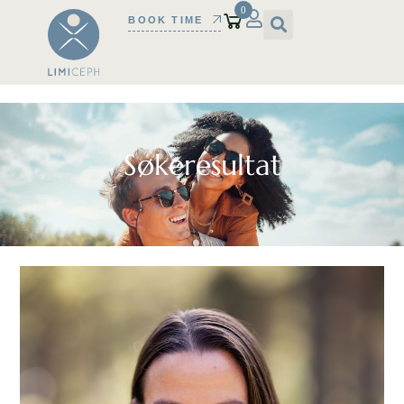
0
BOOK TIME
Søkeresultat