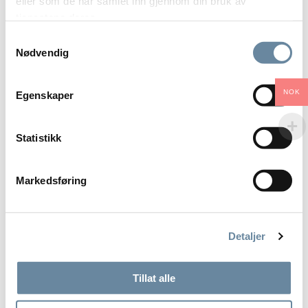
hodepine.
eller som de har samlet inn gjennom din bruk av
tjenestene deres.
Online konsultasjon
Røde flagg og hodepine –
Samtykkevalg
Utredning hjernerystelse
alvorlige diagnoser,
Nødvendig
Nevrolog
SNNOOP-10 sjekkliste og
Kiropraktor med mastergrad i hodepine
når henvise. Av Henrik
NOK
Egenskaper
Schytz, nevrolog, overlege
FOREBYGGING
og førsteamanuensis.
Statistikk
Viktigste forebyggende tiltak
Når skal «ufarlige»
hodepiner tas alvorlig? Av
DIAGNOSER
Markedsføring
Martin Herneblad-Due,
Hvordan finne riktig diagnose
kiropraktor og mastergrad i
Oversikt over diagnoser
hodepine.
Detaljer
Migrene
Bildediagnostikk – hvilke
Spenningshodepine
hodepinepasienter bør
Tillat alle
Klasehodepine
henvises? Av Martin
Hemikrani og TACser