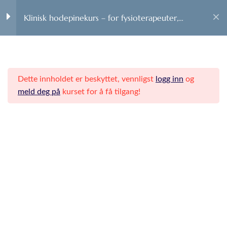
0
BOOK TIME
Klinisk hodepinekurs – for fysioterapeuter,
kiropraktorer, osteopater og naprapater.
Hodepinekurs Pro for
28
kiropraktorer,
fysioterapeuter,
Dette innholdet er beskyttet, vennligst
logg inn
og
osteopater og naprapater.
meld deg på
kurset for å få tilgang!
Digitale foredrag.
Meld deg på nyhetsbrev
Hvorfor er det viktig å følge
Hold deg oppdatert på de nyeste rådene og behandlingene
opp hodepinepasienter?
for hodepine.
Prevalens,
primærkontaktens rolle, når
henvise videre. Av Zhilwan
Gadan, forsker, nevrolog og
overlege.
De vanligste hodepinene.