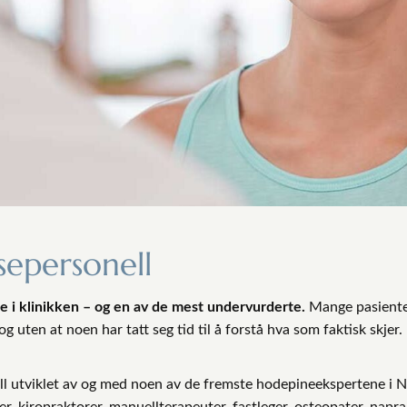
sepersonell
 i klinikken – og en av de mest undervurderte.
Mange pasienter
g uten at noen har tatt seg tid til å forstå hva som faktisk skjer
ell utviklet av og med noen av de fremste hodepineekspertene i 
er, kiropraktorer, manuellterapeuter, fastleger, osteopater, napra