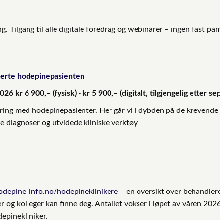
ng. Tilgang til alle digitale foredrag og webinarer – ingen fast påm
serte hodepinepasienten
2026
kr 6 900,– (fysisk) · kr 5 900,– (digitalt, tilgjengelig etter s
aring med hodepinepasienter. Her går vi i dybden på de krevende
 diagnoser og utvidede kliniske verktøy.
odepine-info.no/hodepineklinikere
– en oversikt over behandle
g kolleger kan finne deg. Antallet vokser i løpet av våren 2026
epinekliniker.