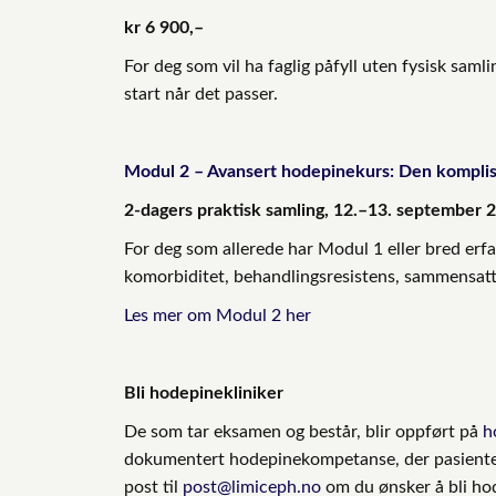
kr 6 900,–
For deg som vil ha faglig påfyll uten fysisk samli
start når det passer.
Modul 2 – Avansert hodepinekurs: Den kompli
2-dagers praktisk samling, 12.–13. september 
For deg som allerede har Modul 1 eller bred erf
komorbiditet, behandlingsresistens, sammensatte
Les mer om Modul 2 her
Bli hodepinekliniker
De som tar eksamen og består, blir oppført på
h
dokumentert hodepinekompetanse, der pasienter o
post til
post@limiceph.no
om du ønsker å bli hod