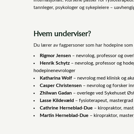
tannleger, psykologer og sykepleiere – uavhengig 
Hvem underviser?
Du lærer av fagpersoner som har hodepine som s
Rigmor Jensen
– nevrolog, professor og ove
Henrik Schytz
– nevrolog, professor og hode
hodepinenevrologer
Katharina Wolf
– nevrolog med klinisk og aka
Casper Christensen
– nevrolog og forsker i
Zhilwan Gadan
– overlege ved Sykehuset Øst
Lasse Kildevæld
– fysioterapeut, mastergrad i
Cathrine Herneblad-Due
– kiropraktor, mast
Martin Herneblad-Due
– kiropraktor, maste