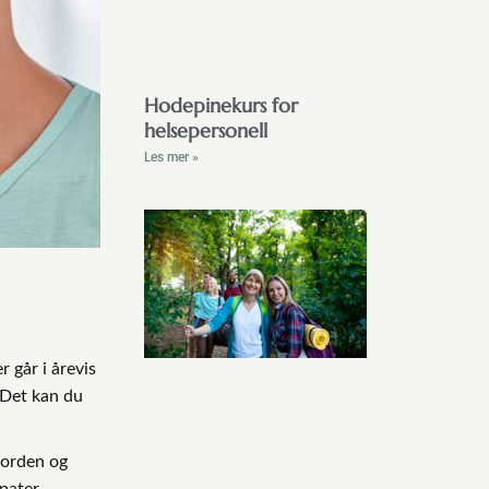
Hodepinekurs for
helsepersonell
Les mer »
 går i årevis
. Det kan du
Norden og
pater,