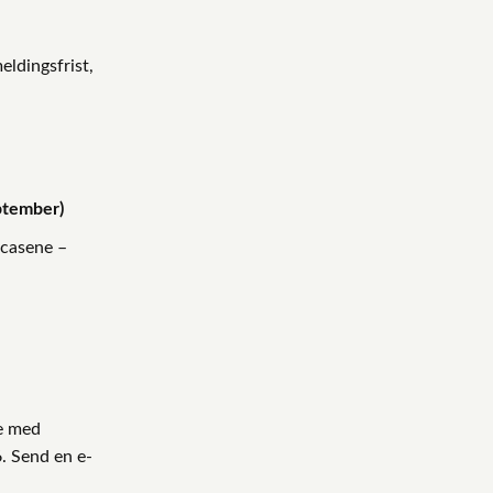
eldingsfrist,
eptember)
 casene –
re med
. Send en e-