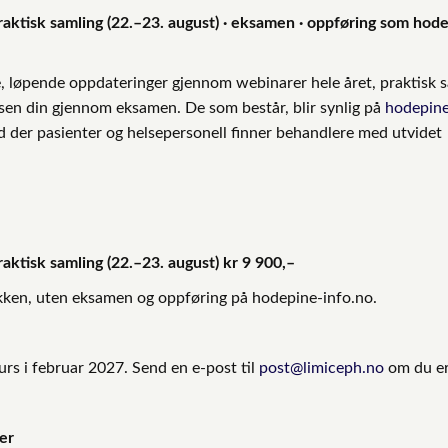
praktisk samling (22.–23. august) · eksamen · oppføring som hod
, løpende oppdateringer gjennom webinarer hele året, praktisk s
en din gjennom eksamen. De som består, blir synlig på
hodepin
d der pasienter og helsepersonell finner behandlere med utvidet
raktisk samling (22.–23. august)
kr 9 900,–
kken, uten eksamen og oppføring på hodepine-info.no.
urs i februar 2027. Send en e-post til
post@limiceph.no
om du er 
er