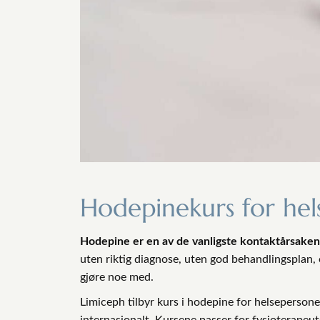
Hodepinekurs for hel
Hodepine er en av de vanligste kontaktårsakene
uten riktig diagnose, uten god behandlingsplan, o
gjøre noe med.
Limiceph tilbyr kurs i hodepine for helseperson
internasjonalt. Kursene passer for fysioterapeut