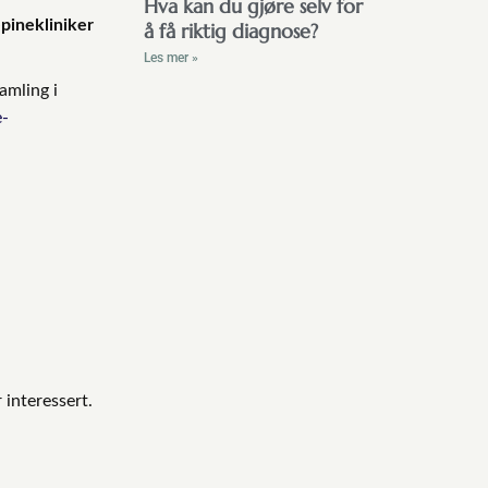
Hva kan du gjøre selv for
epinekliniker
å få riktig diagnose?
Les mer »
amling i
e-
interessert.