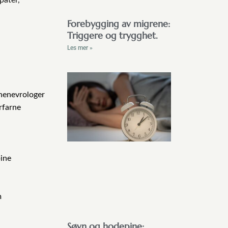
Forebygging av migrene:
Triggere og trygghet.
Les mer »
inenevrologer
rfarne
pine
m
Søvn og hodepine: