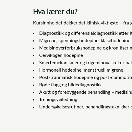
Hva lærer du?
Kursinnholdet dekker det klinisk viktigste – fra 
Diagnostikk og differensialdiagnostikk etter 
Migrene, spenningshodepine, klasehodepine
Medisinoverforbrukshodepine og kronifiseri
Cervikogen hodepine
Smertemekanismer og trigeminovaskulær pat
Hormonell hodepine, menstruell migrene
Post-traumatisk hodepine og post-commotio
Røde flagg og bildediagnostikk
Akutt og forebyggende behandling – medisin
Treningsveiledning
Undersøkelsesrutiner, behandlingsteknikker o