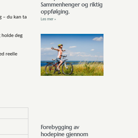
Sammenhenger og riktig
oppfølging.
g – du kan ta
Les mer »
g holde deg
ed reelle
Forebygging av
hodepine gjennom