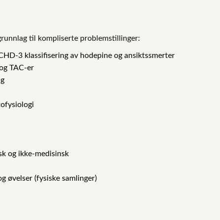
grunnlag til kompliserte problemstillinger:
ICHD-3 klassifisering av hodepine og ansiktssmerter
 og TAC-er
ng
ofysiologi
sk og ikke-medisinsk
g øvelser (fysiske samlinger)